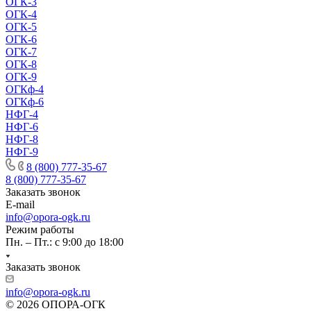
ОГК-3
ОГК-4
ОГК-5
ОГК-6
ОГК-7
ОГК-8
ОГК-9
ОГКф-4
ОГКф-6
НФГ-4
НФГ-6
НФГ-8
НФГ-9
8 (800) 777-35-67
8 (800) 777-35-67
Заказать звонок
E-mail
info@opora-ogk.ru
Режим работы
Пн. – Пт.: с 9:00 до 18:00
Заказать звонок
info@opora-ogk.ru
© 2026 ОПОРА-ОГК