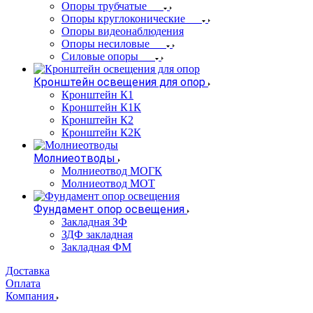
Опоры трубчатые
Опоры круглоконические
Опоры видеонаблюдения
Опоры несиловые
Силовые опоры
Кронштейн освещения для опор
Кронштейн К1
Кронштейн К1К
Кронштейн К2
Кронштейн К2К
Молниеотводы
Молниеотвод МОГК
Молниеотвод МОТ
Фундамент опор освещения
Закладная ЗФ
ЗДФ закладная
Закладная ФМ
Доставка
Оплата
Компания