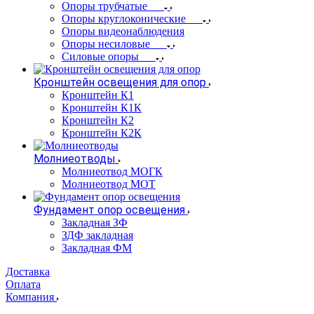
Опоры трубчатые
Опоры круглоконические
Опоры видеонаблюдения
Опоры несиловые
Силовые опоры
Кронштейн освещения для опор
Кронштейн К1
Кронштейн К1К
Кронштейн К2
Кронштейн К2К
Молниеотводы
Молниеотвод МОГК
Молниеотвод МОТ
Фундамент опор освещения
Закладная ЗФ
ЗДФ закладная
Закладная ФМ
Доставка
Оплата
Компания