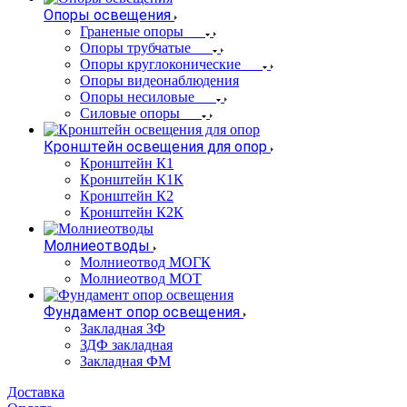
Опоры освещения
Граненые опоры
Опоры трубчатые
Опоры круглоконические
Опоры видеонаблюдения
Опоры несиловые
Силовые опоры
Кронштейн освещения для опор
Кронштейн К1
Кронштейн К1К
Кронштейн К2
Кронштейн К2К
Молниеотводы
Молниеотвод МОГК
Молниеотвод МОТ
Фундамент опор освещения
Закладная ЗФ
ЗДФ закладная
Закладная ФМ
Доставка