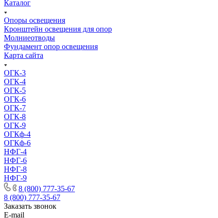
Каталог
Опоры освещения
Кронштейн освещения для опор
Молниеотводы
Фундамент опор освещения
Карта сайта
ОГК-3
ОГК-4
ОГК-5
ОГК-6
ОГК-7
ОГК-8
ОГК-9
ОГКф-4
ОГКф-6
НФГ-4
НФГ-6
НФГ-8
НФГ-9
8 (800) 777-35-67
8 (800) 777-35-67
Заказать звонок
E-mail