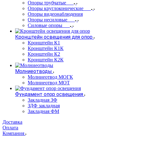
Опоры трубчатые
Опоры круглоконические
Опоры видеонаблюдения
Опоры несиловые
Силовые опоры
Кронштейн освещения для опор
Кронштейн К1
Кронштейн К1К
Кронштейн К2
Кронштейн К2К
Молниеотводы
Молниеотвод МОГК
Молниеотвод МОТ
Фундамент опор освещения
Закладная ЗФ
ЗДФ закладная
Закладная ФМ
Доставка
Оплата
Компания