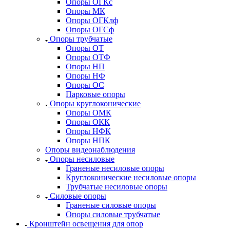
Опоры ОГКс
Опоры МК
Опоры ОГКлф
Опоры ОГСф
Опоры трубчатые
Опоры ОТ
Опоры ОТФ
Опоры НП
Опоры НФ
Опоры ОС
Парковые опоры
Опоры круглоконические
Опоры ОМК
Опоры ОКК
Опоры НФК
Опоры НПК
Опоры видеонаблюдения
Опоры несиловые
Граненые несиловые опоры
Круглоконические несиловые опоры
Трубчатые несиловые опоры
Силовые опоры
Граненые силовые опоры
Опоры силовые трубчатые
Кронштейн освещения для опор