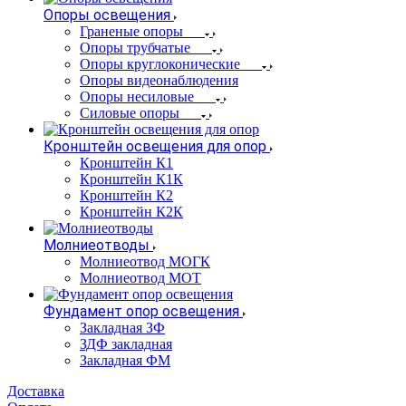
Опоры освещения
Граненые опоры
Опоры трубчатые
Опоры круглоконические
Опоры видеонаблюдения
Опоры несиловые
Силовые опоры
Кронштейн освещения для опор
Кронштейн К1
Кронштейн К1К
Кронштейн К2
Кронштейн К2К
Молниеотводы
Молниеотвод МОГК
Молниеотвод МОТ
Фундамент опор освещения
Закладная ЗФ
ЗДФ закладная
Закладная ФМ
Доставка