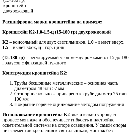
(15-180 гр)
кронштейн
двухрожковый
Расшифровка марки кронштейна на примере:
Кронштейн К2-1,0-1,5-ц (15-180 гр) двухрожковый
К2 –
консольный для двух светильников,
1,0
– вылет вверх,
1,5
– вылет вбок,
ц
- гор. цинк
(15-180 гр)
– регулируемый угол между рожками от 15 до 180
градусов с фиксацией нужного
Конструкция кронштейна К2:
Трубы бесшовные металлические – основная часть
диаметром 48 или 57 мм
Стопорное кольцо – приварено к трубе диаметр 75 или
100 мм
Покрытие горячее оцинкование методом погружения
Использование кронштейна К2
значительно упрощает
процесс монтажа и обеспечивает гибкость в настройке
осветительной системы на опоре освещения. У самой опоры
нет элементов крепления к светильникам, монтаж без