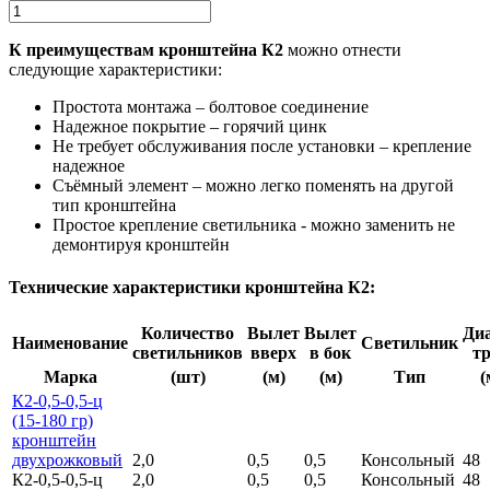
К преимуществам кронштейна К2
можно отнести
следующие характеристики:
Простота монтажа – болтовое соединение
Надежное покрытие – горячий цинк
Не требует обслуживания после установки – крепление
надежное
Съёмный элемент – можно легко поменять на другой
тип кронштейна
Простое крепление светильника - можно заменить не
демонтируя кронштейн
Технические характеристики кронштейна К2:
Количество
Вылет
Вылет
Ди
Наименование
Светильник
светильников
вверх
в бок
т
Марка
(шт)
(м)
(м)
Тип
(
К2-0,5-0,5-ц
(15-180 гр)
кронштейн
двухрожковый
2,0
0,5
0,5
Консольный
48
К2-0,5-0,5-ц
2,0
0,5
0,5
Консольный
48