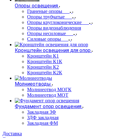
Опоры освещения
Граненые опоры
Опоры трубчатые
Опоры круглоконические
Опоры видеонаблюдения
Опоры несиловые
Силовые опоры
Кронштейн освещения для опор
Кронштейн К1
Кронштейн К1К
Кронштейн К2
Кронштейн К2К
Молниеотводы
Молниеотвод МОГК
Молниеотвод МОТ
Фундамент опор освещения
Закладная ЗФ
ЗДФ закладная
Закладная ФМ
Доставка