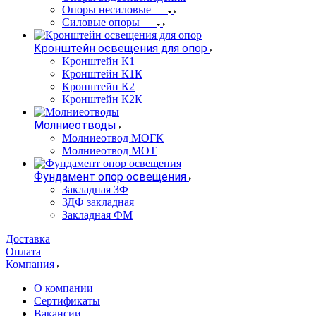
Опоры несиловые
Силовые опоры
Кронштейн освещения для опор
Кронштейн К1
Кронштейн К1К
Кронштейн К2
Кронштейн К2К
Молниеотводы
Молниеотвод МОГК
Молниеотвод МОТ
Фундамент опор освещения
Закладная ЗФ
ЗДФ закладная
Закладная ФМ
Доставка
Оплата
Компания
О компании
Сертификаты
Вакансии