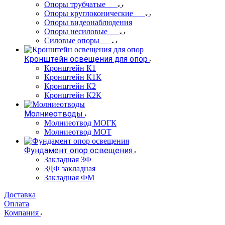
Опоры трубчатые
Опоры круглоконические
Опоры видеонаблюдения
Опоры несиловые
Силовые опоры
Кронштейн освещения для опор
Кронштейн К1
Кронштейн К1К
Кронштейн К2
Кронштейн К2К
Молниеотводы
Молниеотвод МОГК
Молниеотвод МОТ
Фундамент опор освещения
Закладная ЗФ
ЗДФ закладная
Закладная ФМ
Доставка
Оплата
Компания