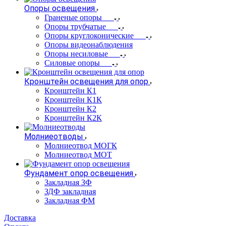
Опоры освещения
Граненые опоры
Опоры трубчатые
Опоры круглоконические
Опоры видеонаблюдения
Опоры несиловые
Силовые опоры
Кронштейн освещения для опор
Кронштейн К1
Кронштейн К1К
Кронштейн К2
Кронштейн К2К
Молниеотводы
Молниеотвод МОГК
Молниеотвод МОТ
Фундамент опор освещения
Закладная ЗФ
ЗДФ закладная
Закладная ФМ
Доставка