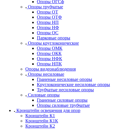
Опоры ОГСф
Опоры трубчатые
Опоры ОТ
Опоры ОТФ
Опоры НП
Опоры НФ
Опоры ОС
Парковые опоры
Опоры круглоконические
Опоры ОМК
Опоры ОКК
Опоры НФК
Опоры НПК
Опоры видеонаблюдения
Опоры несиловые
Граненые несиловые опоры
Круглоконические несиловые опоры
Трубчатые несиловые опоры
Силовые опоры
Граненые силовые опоры
Опоры силовые трубчатые
Кронштейн освещения для опор
Кронштейн К1
Кронштейн К1К
Кронштейн К2