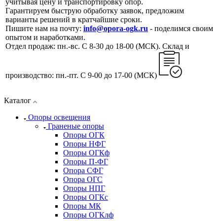
учитывая цену и транспортировку опор.
Гарантируем быструю обработку заявок, предложим
варианты решений в кратчайшие сроки.
Пишите нам на почту:
info@opora-ogk.ru
- поделимся своим
опытом и наработками.
Отдел продаж: пн.-вс. С 8-30 до 18-00 (МСК). Склад и
производство: пн.-пт. С 9-00 до 17-00 (МСК)
Каталог
Опоры освещения
Граненые опоры
Опоры ОГК
Опоры НФГ
Опоры ОГКф
Опоры П-ФГ
Опора СФГ
Опора ОГС
Опоры НПГ
Опоры ОГКс
Опоры МК
Опоры ОГКлф