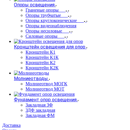
Опоры освещения
Граненые опоры
Опоры трубчатые
Опоры круглоконические
Опоры видеонаблюдения
Опоры несиловые
Силовые опоры
Кронштейн освещения для опор
Кронштейн К1
Кронштейн К1К
Кронштейн К2
Кронштейн К2К
Молниеотводы
Молниеотвод МОГК
Молниеотвод МОТ
Фундамент опор освещения
Закладная ЗФ
ЗДФ закладная
Закладная ФМ
Доставка