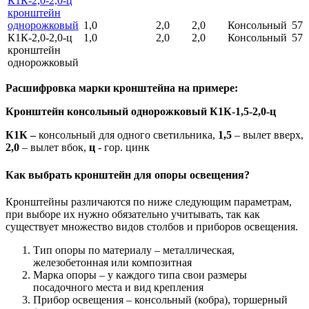
К1К-2,0-2,0-ц
кронштейн
однорожковый
1,0
2,0
2,0
Консольный
57
К1К-2,0-2,0-ц
1,0
2,0
2,0
Консольный
57
кронштейн
однорожковый
Расшифровка марки кронштейна на примере:
Кронштейн консольный однорожковый К1К-1,5-2,0-ц
К1К –
консольный для одного светильника,
1,5
– вылет вверх,
2,0
– вылет вбок,
ц
- гор. цинк
Как выбрать кронштейн для опоры освещения?
Кронштейны различаются по ниже следующим параметрам,
при выборе их нужно обязательно учитывать, так как
существует множество видов столбов и приборов освещения.
Тип опоры по материалу – металлическая,
железобетонная или композитная
Марка опоры – у каждого типа свои размеры
посадочного места и вид крепления
Прибор освещения – консольный (кобра), торшерный