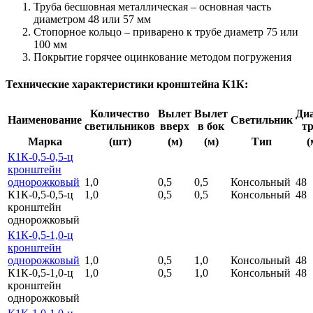
Труба бесшовная металлическая – основная часть
диаметром 48 или 57 мм
Стопорное кольцо – приварено к трубе диаметр 75 или
100 мм
Покрытие горячее оцинкование методом погружения
Технические характеристики кронштейна К1К:
Количество
Вылет
Вылет
Ди
Наименование
Светильник
светильников
вверх
в бок
т
Марка
(шт)
(м)
(м)
Тип
(
К1К-0,5-0,5-ц
кронштейн
однорожковый
1,0
0,5
0,5
Консольный
48
К1К-0,5-0,5-ц
1,0
0,5
0,5
Консольный
48
кронштейн
однорожковый
К1К-0,5-1,0-ц
кронштейн
однорожковый
1,0
0,5
1,0
Консольный
48
К1К-0,5-1,0-ц
1,0
0,5
1,0
Консольный
48
кронштейн
однорожковый