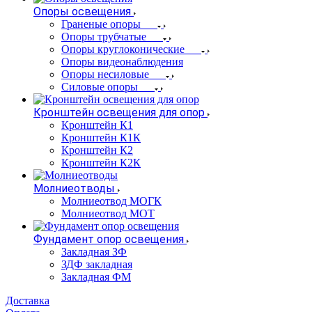
Опоры освещения
Граненые опоры
Опоры трубчатые
Опоры круглоконические
Опоры видеонаблюдения
Опоры несиловые
Силовые опоры
Кронштейн освещения для опор
Кронштейн К1
Кронштейн К1К
Кронштейн К2
Кронштейн К2К
Молниеотводы
Молниеотвод МОГК
Молниеотвод МОТ
Фундамент опор освещения
Закладная ЗФ
ЗДФ закладная
Закладная ФМ
Доставка