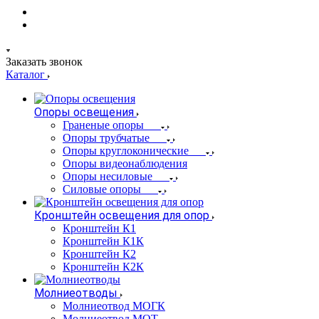
Заказать звонок
Каталог
Опоры освещения
Граненые опоры
Опоры трубчатые
Опоры круглоконические
Опоры видеонаблюдения
Опоры несиловые
Силовые опоры
Кронштейн освещения для опор
Кронштейн К1
Кронштейн К1К
Кронштейн К2
Кронштейн К2К
Молниеотводы
Молниеотвод МОГК
Молниеотвод МОТ