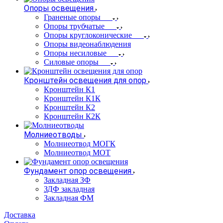
Опоры освещения
Граненые опоры
Опоры трубчатые
Опоры круглоконические
Опоры видеонаблюдения
Опоры несиловые
Силовые опоры
Кронштейн освещения для опор
Кронштейн К1
Кронштейн К1К
Кронштейн К2
Кронштейн К2К
Молниеотводы
Молниеотвод МОГК
Молниеотвод МОТ
Фундамент опор освещения
Закладная ЗФ
ЗДФ закладная
Закладная ФМ
Доставка