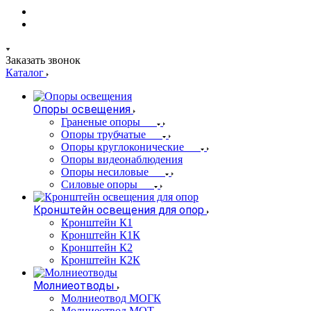
Заказать звонок
Каталог
Опоры освещения
Граненые опоры
Опоры трубчатые
Опоры круглоконические
Опоры видеонаблюдения
Опоры несиловые
Силовые опоры
Кронштейн освещения для опор
Кронштейн К1
Кронштейн К1К
Кронштейн К2
Кронштейн К2К
Молниеотводы
Молниеотвод МОГК
Молниеотвод МОТ