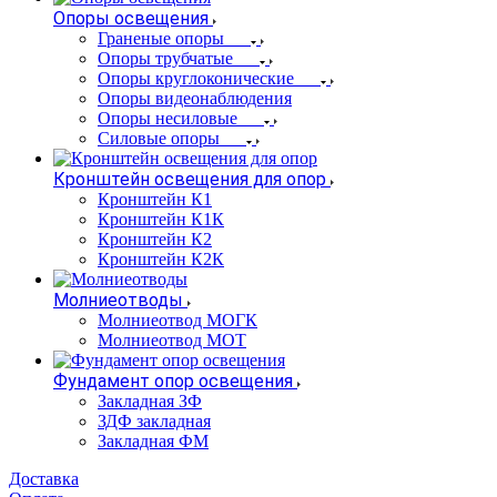
Опоры освещения
Граненые опоры
Опоры трубчатые
Опоры круглоконические
Опоры видеонаблюдения
Опоры несиловые
Силовые опоры
Кронштейн освещения для опор
Кронштейн К1
Кронштейн К1К
Кронштейн К2
Кронштейн К2К
Молниеотводы
Молниеотвод МОГК
Молниеотвод МОТ
Фундамент опор освещения
Закладная ЗФ
ЗДФ закладная
Закладная ФМ
Доставка