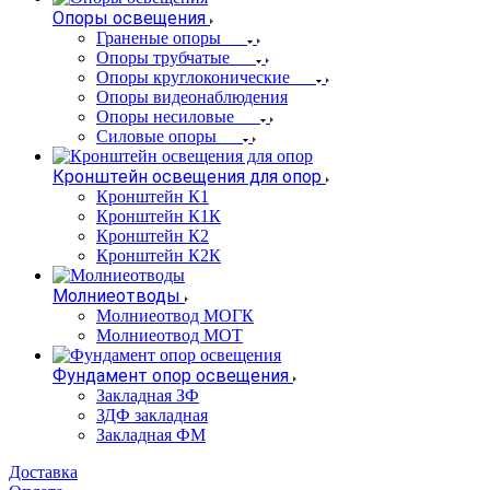
Опоры освещения
Граненые опоры
Опоры трубчатые
Опоры круглоконические
Опоры видеонаблюдения
Опоры несиловые
Силовые опоры
Кронштейн освещения для опор
Кронштейн К1
Кронштейн К1К
Кронштейн К2
Кронштейн К2К
Молниеотводы
Молниеотвод МОГК
Молниеотвод МОТ
Фундамент опор освещения
Закладная ЗФ
ЗДФ закладная
Закладная ФМ
Доставка