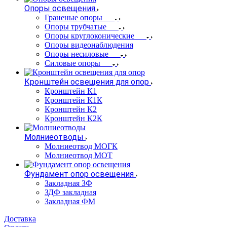
Опоры освещения
Граненые опоры
Опоры трубчатые
Опоры круглоконические
Опоры видеонаблюдения
Опоры несиловые
Силовые опоры
Кронштейн освещения для опор
Кронштейн К1
Кронштейн К1К
Кронштейн К2
Кронштейн К2К
Молниеотводы
Молниеотвод МОГК
Молниеотвод МОТ
Фундамент опор освещения
Закладная ЗФ
ЗДФ закладная
Закладная ФМ
Доставка