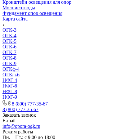
Кронштейн освещения для опор
Молниеотводы
Фундамент опор освещения
Карта сайта
ОГК-3
ОГК-4
ОГК-5
ОГК-6
ОГК-7
ОГК-8
ОГК-9
ОГКф-4
ОГКф-6
НФГ-4
НФГ-6
НФГ-8
НФГ-9
8 (800) 777-35-67
8 (800) 777-35-67
Заказать звонок
E-mail
info@opora-ogk.ru
Режим работы
Пн. – Пт.: с 9:00 до 18:00