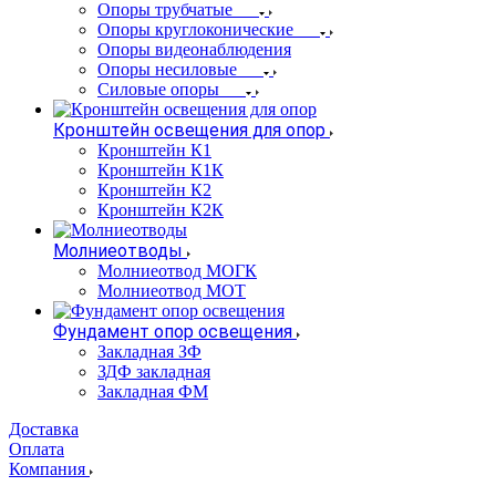
Опоры трубчатые
Опоры круглоконические
Опоры видеонаблюдения
Опоры несиловые
Силовые опоры
Кронштейн освещения для опор
Кронштейн К1
Кронштейн К1К
Кронштейн К2
Кронштейн К2К
Молниеотводы
Молниеотвод МОГК
Молниеотвод МОТ
Фундамент опор освещения
Закладная ЗФ
ЗДФ закладная
Закладная ФМ
Доставка
Оплата
Компания