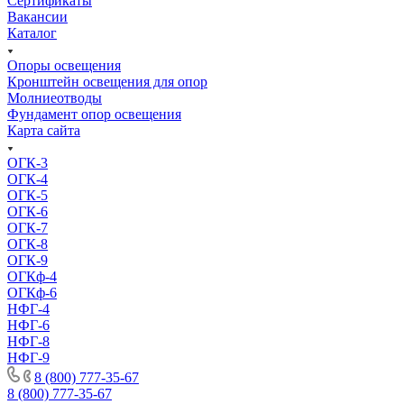
Сертификаты
Вакансии
Каталог
Опоры освещения
Кронштейн освещения для опор
Молниеотводы
Фундамент опор освещения
Карта сайта
ОГК-3
ОГК-4
ОГК-5
ОГК-6
ОГК-7
ОГК-8
ОГК-9
ОГКф-4
ОГКф-6
НФГ-4
НФГ-6
НФГ-8
НФГ-9
8 (800) 777-35-67
8 (800) 777-35-67