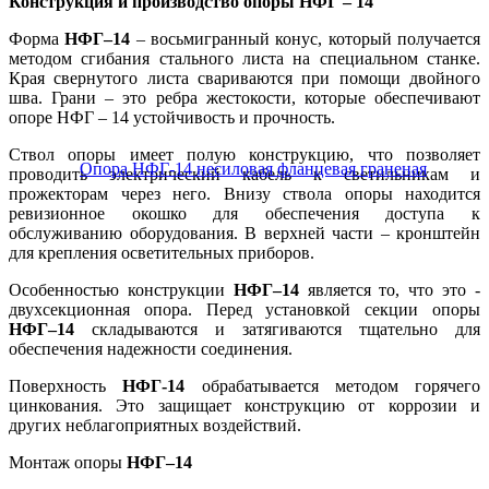
Конструкция и производство опоры НФГ – 14
Форма
НФГ–14
– восьмигранный конус, который получается
методом сгибания стального листа на специальном станке.
Края свернутого листа свариваются при помощи двойного
шва. Грани – это ребра жестокости, которые обеспечивают
опоре НФГ – 14 устойчивость и прочность.
Ствол опоры имеет полую конструкцию, что позволяет
проводить электрический кабель к светильникам и
прожекторам через него. Внизу ствола опоры находится
ревизионное окошко для обеспечения доступа к
обслуживанию оборудования. В верхней части – кронштейн
для крепления осветительных приборов.
Особенностью конструкции
НФГ–14
является то, что это -
двухсекционная опора. Перед установкой секции опоры
НФГ–14
складываются и затягиваются тщательно для
обеспечения надежности соединения.
Поверхность
НФГ-14
обрабатывается методом горячего
цинкования. Это защищает конструкцию от коррозии и
других неблагоприятных воздействий.
Монтаж опоры
НФГ–14