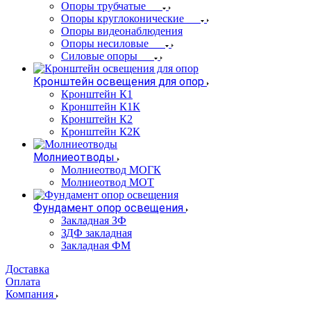
Опоры трубчатые
Опоры круглоконические
Опоры видеонаблюдения
Опоры несиловые
Силовые опоры
Кронштейн освещения для опор
Кронштейн К1
Кронштейн К1К
Кронштейн К2
Кронштейн К2К
Молниеотводы
Молниеотвод МОГК
Молниеотвод МОТ
Фундамент опор освещения
Закладная ЗФ
ЗДФ закладная
Закладная ФМ
Доставка
Оплата
Компания