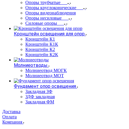
Опоры трубчатые
Опоры круглоконические
Опоры видеонаблюдения
Опоры несиловые
Силовые опоры
Кронштейн освещения для опор
Кронштейн К1
Кронштейн К1К
Кронштейн К2
Кронштейн К2К
Молниеотводы
Молниеотвод МОГК
Молниеотвод МОТ
Фундамент опор освещения
Закладная ЗФ
ЗДФ закладная
Закладная ФМ
Доставка
Оплата
Компания