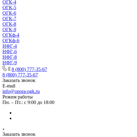
ОГК-4
ОГК-5
ОГК-6
ОГК-7
ОГК-8
ОГК-9
ОГКф-4
ОГКф-6
НФГ-4
НФГ-6
НФГ-8
НФГ-9
8 (800) 777-35-67
8 (800) 777-35-67
Заказать звонок
E-mail
info@opora-ogk.ru
Режим работы
Пн. – Пт.: с 9:00 до 18:00
Заказать звонок