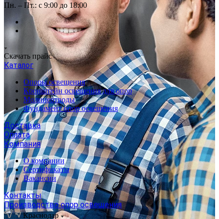
Пн. – Пт.: с 9:00 до 18:00
Скачать прайс
Каталог
Опоры освещения
Кронштейн освещения для опор
Молниеотводы
Фундамент опор освещения
Доставка
Оплата
Компания
О компании
Сертификаты
Вакансии
Контакты
Производство опор освещения
Краснодар