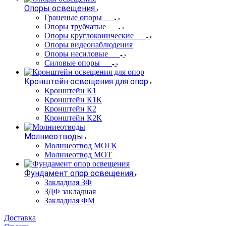
Опоры освещения
Граненые опоры
Опоры трубчатые
Опоры круглоконические
Опоры видеонаблюдения
Опоры несиловые
Силовые опоры
Кронштейн освещения для опор
Кронштейн К1
Кронштейн К1К
Кронштейн К2
Кронштейн К2К
Молниеотводы
Молниеотвод МОГК
Молниеотвод МОТ
Фундамент опор освещения
Закладная ЗФ
ЗДФ закладная
Закладная ФМ
Доставка