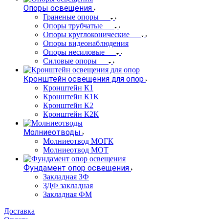
Опоры освещения
Граненые опоры
Опоры трубчатые
Опоры круглоконические
Опоры видеонаблюдения
Опоры несиловые
Силовые опоры
Кронштейн освещения для опор
Кронштейн К1
Кронштейн К1К
Кронштейн К2
Кронштейн К2К
Молниеотводы
Молниеотвод МОГК
Молниеотвод МОТ
Фундамент опор освещения
Закладная ЗФ
ЗДФ закладная
Закладная ФМ
Доставка