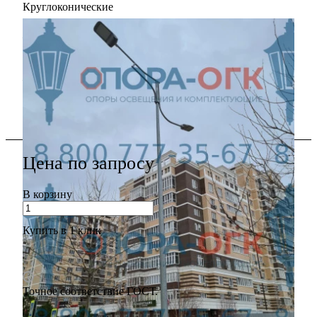
Круглоконические
Способ монтажа
—
Фланцевая
Вид опоры
—
Несиловая
Все характеристики
Цена по зап
р
осу
В корзину
Купить в 1 клик
Точное соответствие ГОСТ.