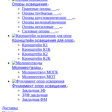
Опоры освещения
Граненые опоры
Опоры трубчатые
Опоры круглоконические
Опоры видеонаблюдения
Опоры несиловые
Силовые опоры
Кронштейн освещения для опор
Кронштейн К1
Кронштейн К1К
Кронштейн К2
Кронштейн К2К
Молниеотводы
Молниеотвод МОГК
Молниеотвод МОТ
Фундамент опор освещения
Закладная ЗФ
ЗДФ закладная
Закладная ФМ
Доставка