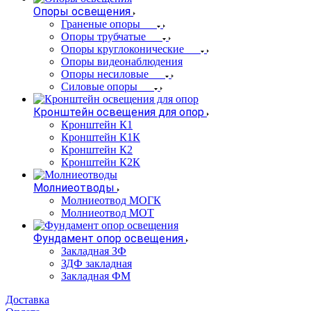
Опоры освещения
Граненые опоры
Опоры трубчатые
Опоры круглоконические
Опоры видеонаблюдения
Опоры несиловые
Силовые опоры
Кронштейн освещения для опор
Кронштейн К1
Кронштейн К1К
Кронштейн К2
Кронштейн К2К
Молниеотводы
Молниеотвод МОГК
Молниеотвод МОТ
Фундамент опор освещения
Закладная ЗФ
ЗДФ закладная
Закладная ФМ
Доставка