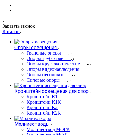
Заказать звонок
Каталог
Опоры освещения
Граненые опоры
Опоры трубчатые
Опоры круглоконические
Опоры видеонаблюдения
Опоры несиловые
Силовые опоры
Кронштейн освещения для опор
Кронштейн К1
Кронштейн К1К
Кронштейн К2
Кронштейн К2К
Молниеотводы
Молниеотвод МОГК
Молниеотвод МОТ