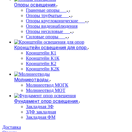
Опоры освещения
Граненые опоры
Опоры трубчатые
Опоры круглоконические
Опоры видеонаблюдения
Опоры несиловые
Силовые опоры
Кронштейн освещения для опор
Кронштейн К1
Кронштейн К1К
Кронштейн К2
Кронштейн К2К
Молниеотводы
Молниеотвод МОГК
Молниеотвод МОТ
Фундамент опор освещения
Закладная ЗФ
ЗДФ закладная
Закладная ФМ
Доставка