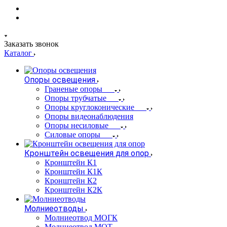
Заказать звонок
Каталог
Опоры освещения
Граненые опоры
Опоры трубчатые
Опоры круглоконические
Опоры видеонаблюдения
Опоры несиловые
Силовые опоры
Кронштейн освещения для опор
Кронштейн К1
Кронштейн К1К
Кронштейн К2
Кронштейн К2К
Молниеотводы
Молниеотвод МОГК
Молниеотвод МОТ