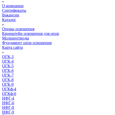
О компании
Сертификаты
Вакансии
Каталог
Опоры освещения
Кронштейн освещения для опор
Молниеотводы
Фундамент опор освещения
Карта сайта
ОГК-3
ОГК-4
ОГК-5
ОГК-6
ОГК-7
ОГК-8
ОГК-9
ОГКф-4
ОГКф-6
НФГ-4
НФГ-6
НФГ-8
НФГ-9