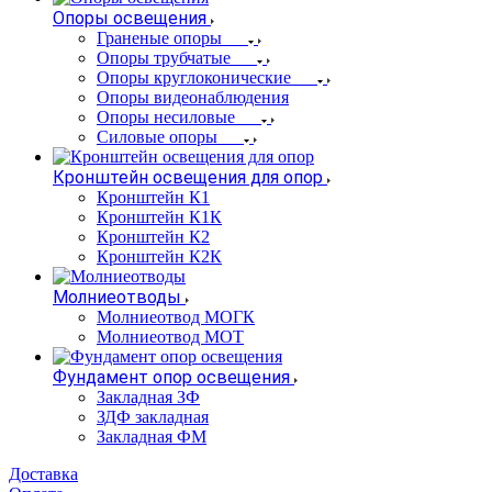
Опоры освещения
Граненые опоры
Опоры трубчатые
Опоры круглоконические
Опоры видеонаблюдения
Опоры несиловые
Силовые опоры
Кронштейн освещения для опор
Кронштейн К1
Кронштейн К1К
Кронштейн К2
Кронштейн К2К
Молниеотводы
Молниеотвод МОГК
Молниеотвод МОТ
Фундамент опор освещения
Закладная ЗФ
ЗДФ закладная
Закладная ФМ
Доставка