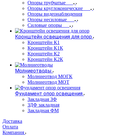
Опоры трубчатые
Опоры круглоконические
Опоры видеонаблюдения
Опоры несиловые
Силовые опоры
Кронштейн освещения для опор
Кронштейн К1
Кронштейн К1К
Кронштейн К2
Кронштейн К2К
Молниеотводы
Молниеотвод МОГК
Молниеотвод МОТ
Фундамент опор освещения
Закладная ЗФ
ЗДФ закладная
Закладная ФМ
Доставка
Оплата
Компания