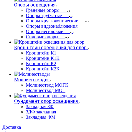
Опоры освещения
Граненые опоры
Опоры трубчатые
Опоры круглоконические
Опоры видеонаблюдения
Опоры несиловые
Силовые опоры
Кронштейн освещения для опор
Кронштейн К1
Кронштейн К1К
Кронштейн К2
Кронштейн К2К
Молниеотводы
Молниеотвод МОГК
Молниеотвод МОТ
Фундамент опор освещения
Закладная ЗФ
ЗДФ закладная
Закладная ФМ
Доставка