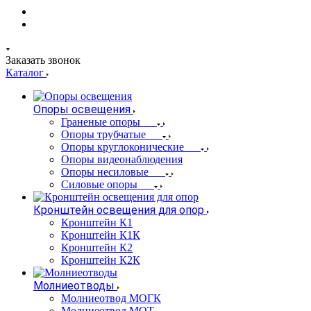
Заказать звонок
Каталог
Опоры освещения
Граненые опоры
Опоры трубчатые
Опоры круглоконические
Опоры видеонаблюдения
Опоры несиловые
Силовые опоры
Кронштейн освещения для опор
Кронштейн К1
Кронштейн К1К
Кронштейн К2
Кронштейн К2К
Молниеотводы
Молниеотвод МОГК
Молниеотвод МОТ