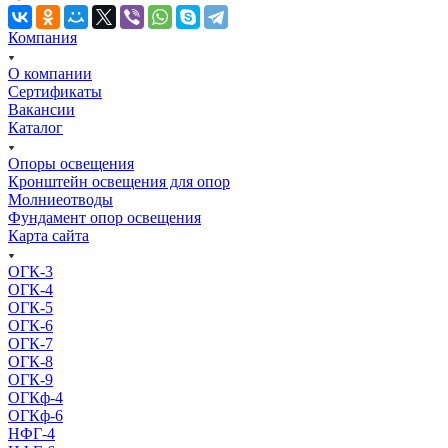
Компания
О компании
Сертификаты
Вакансии
Каталог
Опоры освещения
Кронштейн освещения для опор
Молниеотводы
Фундамент опор освещения
Карта сайта
ОГК-3
ОГК-4
ОГК-5
ОГК-6
ОГК-7
ОГК-8
ОГК-9
ОГКф-4
ОГКф-6
НФГ-4