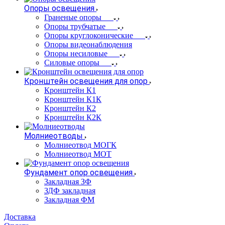
Опоры освещения
Граненые опоры
Опоры трубчатые
Опоры круглоконические
Опоры видеонаблюдения
Опоры несиловые
Силовые опоры
Кронштейн освещения для опор
Кронштейн К1
Кронштейн К1К
Кронштейн К2
Кронштейн К2К
Молниеотводы
Молниеотвод МОГК
Молниеотвод МОТ
Фундамент опор освещения
Закладная ЗФ
ЗДФ закладная
Закладная ФМ
Доставка