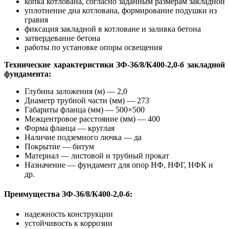
копка котлована, согласно заданным размерам закладной
уплотнение дна котлована, формирование подушки из
гравия
фиксация закладной в котловане и заливка бетона
затвердевание бетона
работы по установке опоры освещения
Технические характеристики ЗФ-36/8/К400-2,0-б закладной
фундамента:
Глубина заложения (м) — 2,0
Диаметр трубной части (мм) — 273
Габариты фланца (мм) — 500×500
Межцентровое расстояние (мм) — 400
Форма фланца — круглая
Наличие подземного лючка — да
Покрытие — битум
Материал — листовой и трубный прокат
Назначение — фундамент для опор НФ, НФГ, НФК и
др.
Преимущества ЗФ-36/8/К400-2,0-б:
надежность конструкции
устойчивость к коррозии