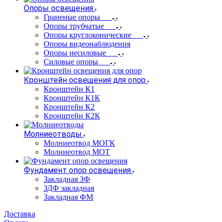
Опоры освещения
Граненые опоры
Опоры трубчатые
Опоры круглоконические
Опоры видеонаблюдения
Опоры несиловые
Силовые опоры
Кронштейн освещения для опор
Кронштейн К1
Кронштейн К1К
Кронштейн К2
Кронштейн К2К
Молниеотводы
Молниеотвод МОГК
Молниеотвод МОТ
Фундамент опор освещения
Закладная ЗФ
ЗДФ закладная
Закладная ФМ
Доставка