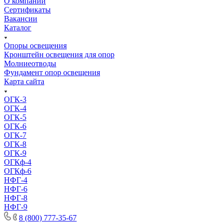
О компании
Сертификаты
Вакансии
Каталог
Опоры освещения
Кронштейн освещения для опор
Молниеотводы
Фундамент опор освещения
Карта сайта
ОГК-3
ОГК-4
ОГК-5
ОГК-6
ОГК-7
ОГК-8
ОГК-9
ОГКф-4
ОГКф-6
НФГ-4
НФГ-6
НФГ-8
НФГ-9
8 (800) 777-35-67